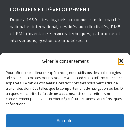
LOGICIELS ET DÉVELOPPEMENT
Depuis 1989, des logiciels reconnus sur le marché
national et international, destinés au collectivités, PME
et PMI. (Inventaire, services techniques, patrimoine et
interventions, gestion de cimetières…)
Gérer le consentement
MATÉRIELS & ASSISTANCE
Installation, dépannage, assistance informatique,
Pour offrir les meilleures expériences, nous utilisons des technologies
telles que les cookies pour stocker et/ou accéder aux informations des
sécurité informatique, infogérance, virtualisation, cloud
appareils. Le fait de consentir à ces technologies nous permettra de
services, internet… Pour garantir notre réactivité, nous
traiter des données telles que le comportement de navigation ou les ID
intervenons sur un périmètre géographique de
uniques sur ce site. Le fait de ne pas consentir ou de retirer son
consentement peut avoir un effet négatif sur certaines caractéristiques
proximité.
et fonctions.
Hauts de France – Picardie – Amiens.
Accepter