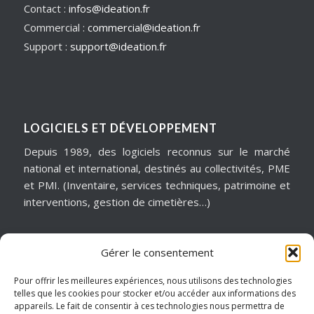
Contact :
infos@ideation.fr
Commercial :
commercial@ideation.fr
Support :
support@ideation.fr
LOGICIELS ET DÉVELOPPEMENT
Depuis 1989, des logiciels reconnus sur le marché
national et international, destinés au collectivités, PME
et PMI. (Inventaire, services techniques, patrimoine et
interventions, gestion de cimetières…)
Gérer le consentement
MATÉRIELS & ASSISTANCE
Installation, dépannage, assistance informatique,
Pour offrir les meilleures expériences, nous utilisons des technologies
telles que les cookies pour stocker et/ou accéder aux informations des
sécurité informatique, infogérance, virtualisation, cloud
appareils. Le fait de consentir à ces technologies nous permettra de
services, internet… Pour garantir notre réactivité, nous