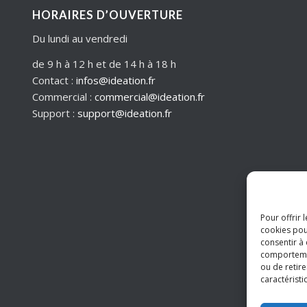
HORAIRES D’OUVERTURE
Du lundi au vendredi
de 9 h à 12 h et de 14 h à 18 h
Contact :
infos@ideation.fr
Commercial :
commercial@ideation.fr
Support :
support@ideation.fr
Pour offrir 
cookies pou
consentir à
comportement
ou de retire
caractéristi