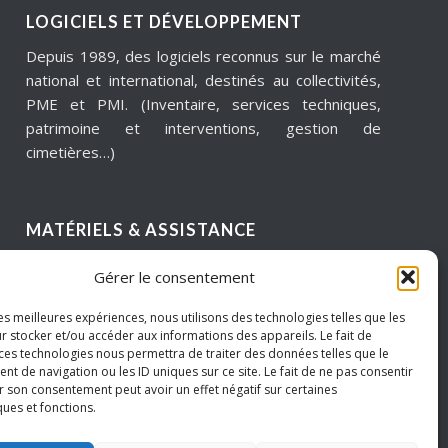
LOGICIELS ET DÉVELOPPEMENT
Depuis 1989, des logiciels reconnus sur le marché
national et international, destinés au collectivités,
PME et PMI. (Inventaire, services techniques,
patrimoine et interventions, gestion de
cimetières…)
MATÉRIELS & ASSISTANCE
Installation, dépannage, assistance informatique,
Gérer le consentement
sécurité informatique, infogérance, virtualisation,
cloud services, internet… Pour garantir notre
les meilleures expériences, nous utilisons des technologies telles que les
réactivité, nous intervenons sur un périmètre
r stocker et/ou accéder aux informations des appareils. Le fait de
 ces technologies nous permettra de traiter des données telles que le
géographique de proximité.
 de navigation ou les ID uniques sur ce site. Le fait de ne pas consentir
Hauts de France – Picardie – Amiens.
r son consentement peut avoir un effet négatif sur certaines
ques et fonctions.