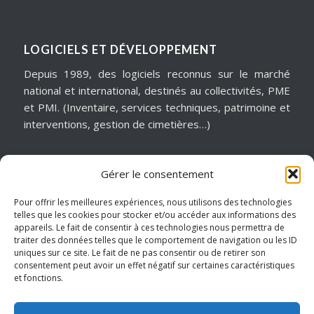
LOGICIELS ET DÉVELOPPEMENT
Depuis 1989, des logiciels reconnus sur le marché
national et international, destinés au collectivités, PME
et PMI. (Inventaire, services techniques, patrimoine et
interventions, gestion de cimetières…)
Gérer le consentement
MATÉRIELS & ASSISTANCE
Installation, dépannage, assistance informatique,
Pour offrir les meilleures expériences, nous utilisons des technologies
telles que les cookies pour stocker et/ou accéder aux informations des
sécurité informatique, infogérance, virtualisation, cloud
appareils. Le fait de consentir à ces technologies nous permettra de
services, internet… Pour garantir notre réactivité, nous
traiter des données telles que le comportement de navigation ou les ID
intervenons sur un périmètre géographique de
uniques sur ce site. Le fait de ne pas consentir ou de retirer son
consentement peut avoir un effet négatif sur certaines caractéristiques
proximité.
et fonctions.
Hauts de France – Picardie – Amiens.