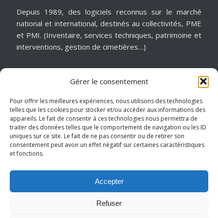
Depuis 1989, des logiciels reconnus sur le marché
national et international, destinés au collectivités, PME
et PMI. (Inventaire, services techniques, patrimoine et
interventions, gestion de cimetières…)
Gérer le consentement
MATÉRIELS & ASSISTANCE
Installation, dépannage, assistance informatique,
Pour offrir les meilleures expériences, nous utilisons des technologies
telles que les cookies pour stocker et/ou accéder aux informations des
sécurité informatique, infogérance, virtualisation, cloud
appareils. Le fait de consentir à ces technologies nous permettra de
services, internet… Pour garantir notre réactivité, nous
traiter des données telles que le comportement de navigation ou les ID
intervenons sur un périmètre géographique de
uniques sur ce site. Le fait de ne pas consentir ou de retirer son
consentement peut avoir un effet négatif sur certaines caractéristiques
proximité.
et fonctions.
Hauts de France – Picardie – Amiens.
Accepter
Refuser