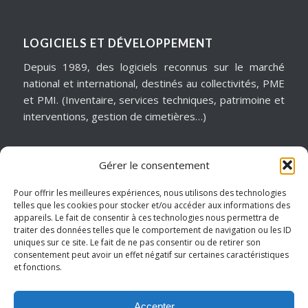
LOGICIELS ET DÉVELOPPEMENT
Depuis 1989, des logiciels reconnus sur le marché
national et international, destinés au collectivités, PME
et PMI. (Inventaire, services techniques, patrimoine et
interventions, gestion de cimetières…)
Gérer le consentement
MATÉRIELS & ASSISTANCE
Installation, dépannage, assistance informatique,
Pour offrir les meilleures expériences, nous utilisons des technologies
telles que les cookies pour stocker et/ou accéder aux informations des
sécurité informatique, infogérance, virtualisation, cloud
appareils. Le fait de consentir à ces technologies nous permettra de
services, internet… Pour garantir notre réactivité, nous
traiter des données telles que le comportement de navigation ou les ID
intervenons sur un périmètre géographique de
uniques sur ce site. Le fait de ne pas consentir ou de retirer son
consentement peut avoir un effet négatif sur certaines caractéristiques
proximité.
et fonctions.
Hauts de France – Picardie – Amiens.
Accepter