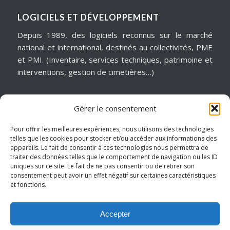
LOGICIELS ET DÉVELOPPEMENT
Depuis 1989, des logiciels reconnus sur le marché
national et international, destinés au collectivités, PME
et PMI. (Inventaire, services techniques, patrimoine et
interventions, gestion de cimetières…)
Gérer le consentement
MATÉRIELS & ASSISTANCE
Installation, dépannage, assistance informatique,
Pour offrir les meilleures expériences, nous utilisons des technologies
telles que les cookies pour stocker et/ou accéder aux informations des
sécurité informatique, infogérance, virtualisation, cloud
appareils. Le fait de consentir à ces technologies nous permettra de
services, internet… Pour garantir notre réactivité, nous
traiter des données telles que le comportement de navigation ou les ID
intervenons sur un périmètre géographique de
uniques sur ce site. Le fait de ne pas consentir ou de retirer son
consentement peut avoir un effet négatif sur certaines caractéristiques
proximité.
et fonctions.
Hauts de France – Picardie – Amiens.
Accepter