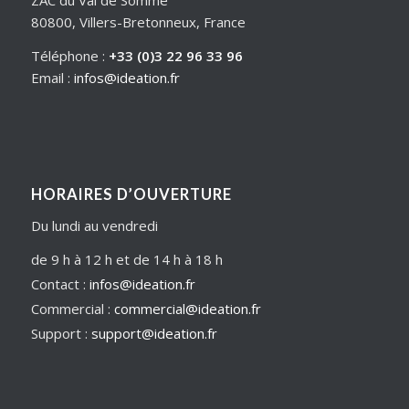
ZAC du Val de Somme
80800, Villers-Bretonneux, France
Téléphone :
+33 (0)3 22 96 33 96
Email :
infos@ideation.fr
HORAIRES D’OUVERTURE
Du lundi au vendredi
de 9 h à 12 h et de 14 h à 18 h
Contact :
infos@ideation.fr
Commercial :
commercial@ideation.fr
Support :
support@ideation.fr