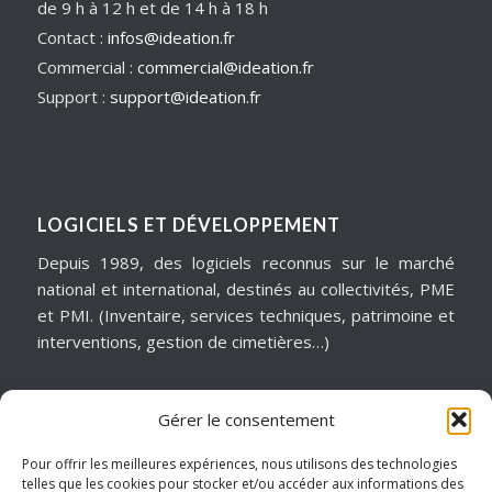
de 9 h à 12 h et de 14 h à 18 h
Contact :
infos@ideation.fr
Commercial :
commercial@ideation.fr
Support :
support@ideation.fr
LOGICIELS ET DÉVELOPPEMENT
Depuis 1989, des logiciels reconnus sur le marché
national et international, destinés au collectivités, PME
et PMI. (Inventaire, services techniques, patrimoine et
interventions, gestion de cimetières…)
Gérer le consentement
MATÉRIELS & ASSISTANCE
Installation, dépannage, assistance informatique,
Pour offrir les meilleures expériences, nous utilisons des technologies
telles que les cookies pour stocker et/ou accéder aux informations des
sécurité informatique, infogérance, virtualisation, cloud