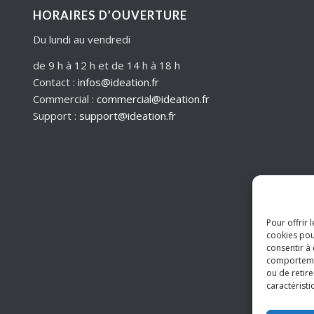
HORAIRES D’OUVERTURE
Du lundi au vendredi
de 9 h à 12 h et de 14 h à 18 h
Contact :
infos@ideation.fr
Commercial :
commercial@ideation.fr
Support :
support@ideation.fr
Pour offrir 
cookies pou
consentir à
comportement
ou de retire
caractéristi