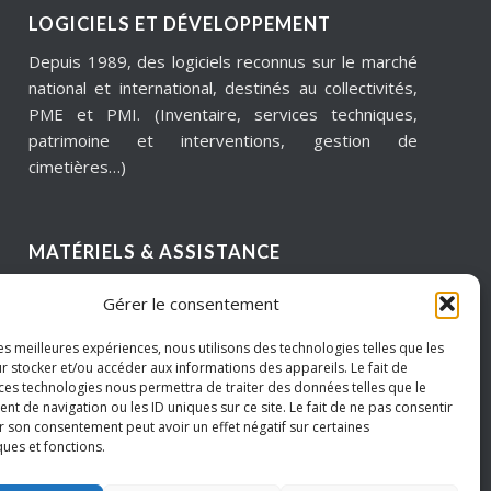
LOGICIELS ET DÉVELOPPEMENT
Depuis 1989, des logiciels reconnus sur le marché
national et international, destinés au collectivités,
PME et PMI. (Inventaire, services techniques,
patrimoine et interventions, gestion de
cimetières…)
MATÉRIELS & ASSISTANCE
Installation, dépannage, assistance informatique,
Gérer le consentement
sécurité informatique, infogérance, virtualisation,
cloud services, internet… Pour garantir notre
les meilleures expériences, nous utilisons des technologies telles que les
réactivité, nous intervenons sur un périmètre
r stocker et/ou accéder aux informations des appareils. Le fait de
 ces technologies nous permettra de traiter des données telles que le
géographique de proximité.
 de navigation ou les ID uniques sur ce site. Le fait de ne pas consentir
Hauts de France – Picardie – Amiens.
r son consentement peut avoir un effet négatif sur certaines
ques et fonctions.