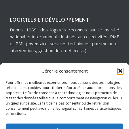
LOGICIELS ET DÉVELOPPEMENT
Depuis 1989, des logiciels reconnus sur le marché
national et international, destinés au collectivités, PME
et PMI. (Inventaire, services techniques, patrimoine et
interventions, gestion de cimetières…)
Gérer le consentement
MATÉRIELS & ASSISTANCE
Installation, dépannage, assistance informatique,
Pour offrir les meilleures expériences, nous utilisons des technologies
telles que les cookies pour stocker et/ou accéder aux informations des
sécurité informatique, infogérance, virtualisation, cloud
appareils. Le fait de consentir à ces technologies nous permettra de
services, internet… Pour garantir notre réactivité, nous
traiter des données telles que le comportement de navigation ou les ID
intervenons sur un périmètre géographique de
uniques sur ce site. Le fait de ne pas consentir ou de retirer son
consentement peut avoir un effet négatif sur certaines caractéristiques
proximité.
et fonctions.
Hauts de France – Picardie – Amiens.