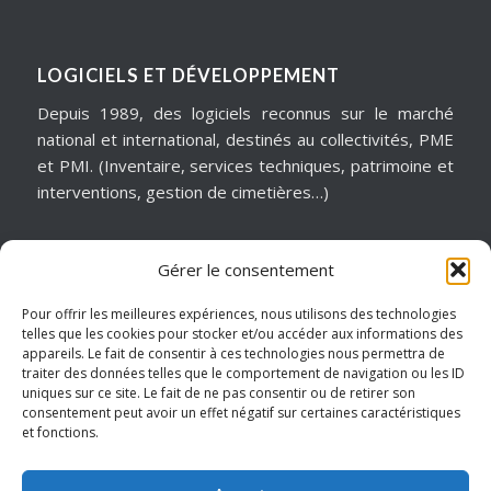
LOGICIELS ET DÉVELOPPEMENT
Depuis 1989, des logiciels reconnus sur le marché
national et international, destinés au collectivités, PME
et PMI. (Inventaire, services techniques, patrimoine et
interventions, gestion de cimetières…)
Gérer le consentement
MATÉRIELS & ASSISTANCE
Installation, dépannage, assistance informatique,
Pour offrir les meilleures expériences, nous utilisons des technologies
telles que les cookies pour stocker et/ou accéder aux informations des
sécurité informatique, infogérance, virtualisation, cloud
appareils. Le fait de consentir à ces technologies nous permettra de
services, internet… Pour garantir notre réactivité, nous
traiter des données telles que le comportement de navigation ou les ID
intervenons sur un périmètre géographique de
uniques sur ce site. Le fait de ne pas consentir ou de retirer son
consentement peut avoir un effet négatif sur certaines caractéristiques
proximité.
et fonctions.
Hauts de France – Picardie – Amiens.