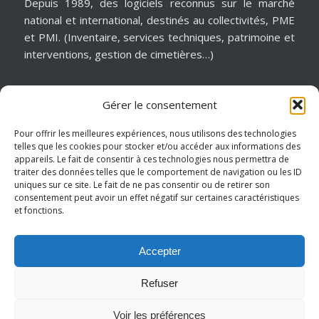
Depuis 1989, des logiciels reconnus sur le marché
national et international, destinés au collectivités, PME
et PMI. (Inventaire, services techniques, patrimoine et
interventions, gestion de cimetières…)
Gérer le consentement
MATÉRIELS & ASSISTANCE
Installation, dépannage, assistance informatique,
Pour offrir les meilleures expériences, nous utilisons des technologies
telles que les cookies pour stocker et/ou accéder aux informations des
sécurité informatique, infogérance, virtualisation, cloud
appareils. Le fait de consentir à ces technologies nous permettra de
services, internet… Pour garantir notre réactivité, nous
traiter des données telles que le comportement de navigation ou les ID
intervenons sur un périmètre géographique de
uniques sur ce site. Le fait de ne pas consentir ou de retirer son
consentement peut avoir un effet négatif sur certaines caractéristiques
proximité.
et fonctions.
Hauts de France – Picardie – Amiens.
Accepter
Refuser
Mentions légales
-
Conditions générales de vente
- © Copyright -
Voir les préférences