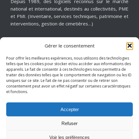
Depuis 1989, des logiciels reconnus sur le marché
national et international, destinés au collectivités, PME
et PMI. (Inventaire, services techniques, patrimoine et
interventions, gestion de cimetières…)
Gérer le consentement
MATÉRIELS & ASSISTANCE
Installation, dépannage, assistance informatique,
Pour offrir les meilleures expériences, nous utilisons des technologies
telles que les cookies pour stocker et/ou accéder aux informations des
sécurité informatique, infogérance, virtualisation, cloud
appareils. Le fait de consentir à ces technologies nous permettra de
services, internet… Pour garantir notre réactivité, nous
traiter des données telles que le comportement de navigation ou les ID
intervenons sur un périmètre géographique de
uniques sur ce site. Le fait de ne pas consentir ou de retirer son
consentement peut avoir un effet négatif sur certaines caractéristiques
proximité.
et fonctions.
Hauts de France – Picardie – Amiens.
Accepter
Refuser
Mentions légales
-
Conditions générales de vente
- © Copyright -
Voir les préférences