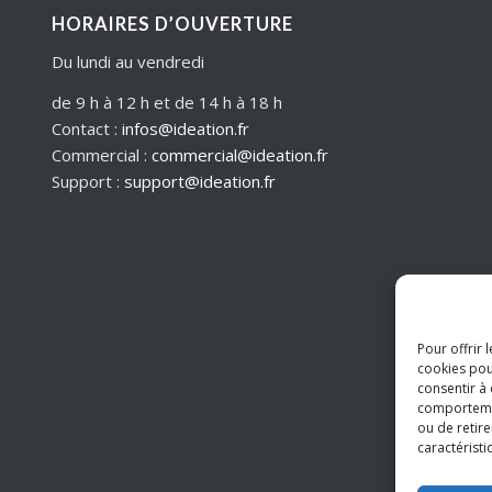
HORAIRES D’OUVERTURE
Du lundi au vendredi
de 9 h à 12 h et de 14 h à 18 h
Contact :
infos@ideation.fr
Commercial :
commercial@ideation.fr
Support :
support@ideation.fr
Pour offrir 
cookies pou
consentir à
comportement
ou de retire
caractéristi