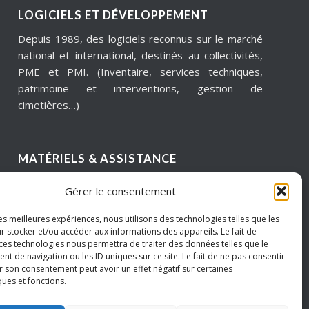
LOGICIELS ET DÉVELOPPEMENT
Depuis 1989, des logiciels reconnus sur le marché
national et international, destinés au collectivités,
PME et PMI. (Inventaire, services techniques,
patrimoine et interventions, gestion de
cimetières…)
MATÉRIELS & ASSISTANCE
Installation, dépannage, assistance informatique,
Gérer le consentement
sécurité informatique, infogérance, virtualisation,
cloud services, internet… Pour garantir notre
les meilleures expériences, nous utilisons des technologies telles que les
réactivité, nous intervenons sur un périmètre
r stocker et/ou accéder aux informations des appareils. Le fait de
 ces technologies nous permettra de traiter des données telles que le
géographique de proximité.
 de navigation ou les ID uniques sur ce site. Le fait de ne pas consentir
Hauts de France – Picardie – Amiens.
r son consentement peut avoir un effet négatif sur certaines
ques et fonctions.