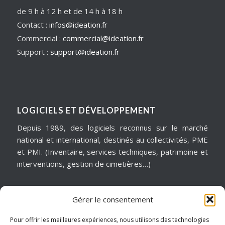
de 9 h à 12 h et de 14 h à 18 h
Contact :
infos@ideation.fr
Commercial :
commercial@ideation.fr
Support :
support@ideation.fr
LOGICIELS ET DÉVELOPPEMENT
Depuis 1989, des logiciels reconnus sur le marché
national et international, destinés au collectivités, PME
et PMI. (Inventaire, services techniques, patrimoine et
interventions, gestion de cimetières…)
Gérer le consentement
MATÉRIELS & ASSISTANCE
Installation, dépannage, assistance informatique,
Pour offrir les meilleures expériences, nous utilisons des technologies