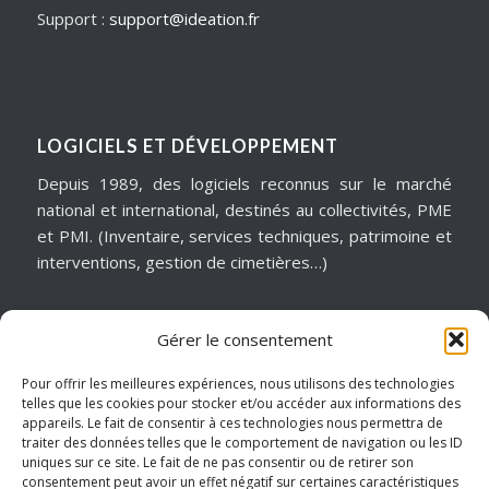
Support :
support@ideation.fr
LOGICIELS ET DÉVELOPPEMENT
Depuis 1989, des logiciels reconnus sur le marché
national et international, destinés au collectivités, PME
et PMI. (Inventaire, services techniques, patrimoine et
interventions, gestion de cimetières…)
Gérer le consentement
MATÉRIELS & ASSISTANCE
Installation, dépannage, assistance informatique,
Pour offrir les meilleures expériences, nous utilisons des technologies
telles que les cookies pour stocker et/ou accéder aux informations des
sécurité informatique, infogérance, virtualisation, cloud
appareils. Le fait de consentir à ces technologies nous permettra de
services, internet… Pour garantir notre réactivité, nous
traiter des données telles que le comportement de navigation ou les ID
intervenons sur un périmètre géographique de
uniques sur ce site. Le fait de ne pas consentir ou de retirer son
consentement peut avoir un effet négatif sur certaines caractéristiques
proximité.