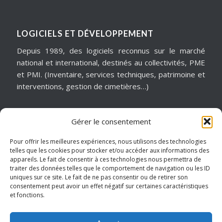
LOGICIELS ET DÉVELOPPEMENT
Depuis 1989, des logiciels reconnus sur le marché
national et international, destinés au collectivités, PME
et PMI. (Inventaire, services techniques, patrimoine et
interventions, gestion de cimetières…)
Gérer le consentement
MATÉRIELS & ASSISTANCE
Installation, dépannage, assistance informatique,
Pour offrir les meilleures expériences, nous utilisons des technologies
telles que les cookies pour stocker et/ou accéder aux informations des
sécurité informatique, infogérance, virtualisation, cloud
appareils. Le fait de consentir à ces technologies nous permettra de
services, internet… Pour garantir notre réactivité, nous
traiter des données telles que le comportement de navigation ou les ID
intervenons sur un périmètre géographique de
uniques sur ce site. Le fait de ne pas consentir ou de retirer son
consentement peut avoir un effet négatif sur certaines caractéristiques
proximité.
et fonctions.
Hauts de France – Picardie – Amiens.