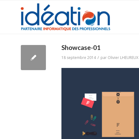
Showcase-01
/
18 septembre 2014
par
Olivier LHEUREUX