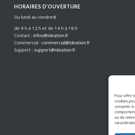
HORAIRES D’OUVERTURE
Du lundi au vendredi
de 9 h à 12 h et de 14 h à 18 h
Contact :
infos@ideation.fr
Commercial :
commercial@ideation.fr
Support :
support@ideation.fr
Pour offrir 
cookies pou
consentir à
comportement
ou de retire
caractéristi