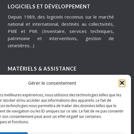
LOGICIELS ET DÉVELOPPEMENT
Depuis 1989, des logiciels reconnus sur le marché
national et international, destinés au collectivités,
PME et PMI. (Inventaire, services techniques,
patrimoine et interventions, gestion de
cimetières…)
MATÉRIELS & ASSISTANCE
Installation, dépannage, assistance informatique,
Gérer le consentement
sécurité informatique, infogérance, virtualisation,
cloud services, internet… Pour garantir notre
les meilleures expériences, nous utilisons des technologies telles que les
réactivité, nous intervenons sur un périmètre
r stocker et/ou accéder aux informations des appareils. Le fait de
 ces technologies nous permettra de traiter des données telles que le
géographique de proximité.
 de navigation ou les ID uniques sur ce site. Le fait de ne pas consentir
Hauts de France – Picardie – Amiens.
r son consentement peut avoir un effet négatif sur certaines
ques et fonctions.