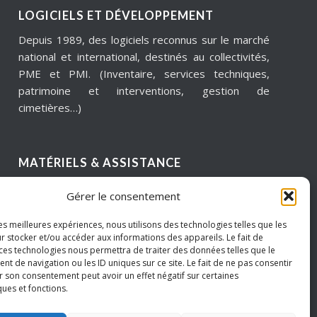
LOGICIELS ET DÉVELOPPEMENT
Depuis 1989, des logiciels reconnus sur le marché
national et international, destinés au collectivités,
PME et PMI. (Inventaire, services techniques,
patrimoine et interventions, gestion de
cimetières…)
MATÉRIELS & ASSISTANCE
Installation, dépannage, assistance informatique,
Gérer le consentement
sécurité informatique, infogérance, virtualisation,
cloud services, internet… Pour garantir notre
les meilleures expériences, nous utilisons des technologies telles que les
réactivité, nous intervenons sur un périmètre
r stocker et/ou accéder aux informations des appareils. Le fait de
 ces technologies nous permettra de traiter des données telles que le
géographique de proximité.
 de navigation ou les ID uniques sur ce site. Le fait de ne pas consentir
Hauts de France – Picardie – Amiens.
r son consentement peut avoir un effet négatif sur certaines
ques et fonctions.