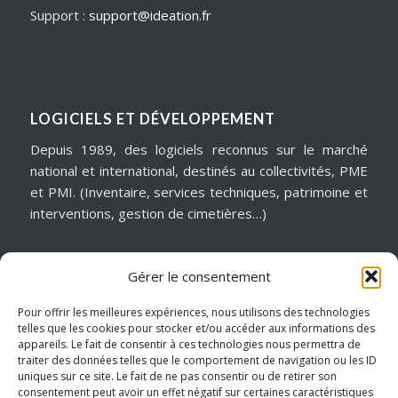
Support :
support@ideation.fr
LOGICIELS ET DÉVELOPPEMENT
Depuis 1989, des logiciels reconnus sur le marché
national et international, destinés au collectivités, PME
et PMI. (Inventaire, services techniques, patrimoine et
interventions, gestion de cimetières…)
Gérer le consentement
MATÉRIELS & ASSISTANCE
Installation, dépannage, assistance informatique,
Pour offrir les meilleures expériences, nous utilisons des technologies
telles que les cookies pour stocker et/ou accéder aux informations des
sécurité informatique, infogérance, virtualisation, cloud
appareils. Le fait de consentir à ces technologies nous permettra de
services, internet… Pour garantir notre réactivité, nous
traiter des données telles que le comportement de navigation ou les ID
intervenons sur un périmètre géographique de
uniques sur ce site. Le fait de ne pas consentir ou de retirer son
consentement peut avoir un effet négatif sur certaines caractéristiques
proximité.