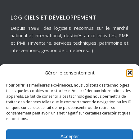
LOGICIELS ET DÉVELOPPEMENT
Depuis 1989, des logiciels reconnus sur le marché
national et international, destinés au collectivités, PME
et PMI. (Inventaire, services techniques, patrimoine et
interventions, gestion de cimetières…)
Gérer le consentement
MATÉRIELS & ASSISTANCE
Installation, dépannage, assistance informatique,
Pour offrir les meilleures expériences, nous utilisons des technologies
telles que les cookies pour stocker et/ou accéder aux informations des
sécurité informatique, infogérance, virtualisation, cloud
appareils. Le fait de consentir à ces technologies nous permettra de
services, internet… Pour garantir notre réactivité, nous
traiter des données telles que le comportement de navigation ou les ID
intervenons sur un périmètre géographique de
uniques sur ce site. Le fait de ne pas consentir ou de retirer son
consentement peut avoir un effet négatif sur certaines caractéristiques
proximité.
et fonctions.
Hauts de France – Picardie – Amiens.
Accepter