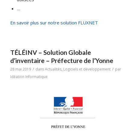
…
En savoir plus sur notre solution FLUXNET
TÉLÉINV – Solution Globale
d’inventaire – Préfecture de l’Yonne
/
/
28 mai 2019
dans
Actualités
,
Logiciels et développement
par
Idéation Informatique