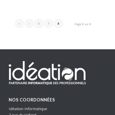
«
‹
6
7
8
Page 8 sur 8
NOS COORDONNÉES
Idéation Informatique
7 rue du Vallard