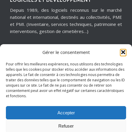
LOGICIELS ET DÉVELOPPEMENT
Depuis 1989, des logiciels reconnus sur le marché
national et international, destinés au collectivités, PME
et PMI. (Inventaire, services techniques, patrimoine et
interventions, gestion de cimetières…)
Gérer le consentement
MATÉRIELS & ASSISTANCE
Installation, dépannage, assistance informatique,
Pour offrir les meilleures expériences, nous utilisons des technologies
telles que les cookies pour stocker et/ou accéder aux informations des
sécurité informatique, infogérance, virtualisation, cloud
appareils. Le fait de consentir à ces technologies nous permettra de
services, internet… Pour garantir notre réactivité, nous
traiter des données telles que le comportement de navigation ou les ID
intervenons sur un périmètre géographique de
uniques sur ce site. Le fait de ne pas consentir ou de retirer son
consentement peut avoir un effet négatif sur certaines caractéristiques
proximité.
et fonctions.
Hauts de France – Picardie – Amiens.
Accepter
Refuser